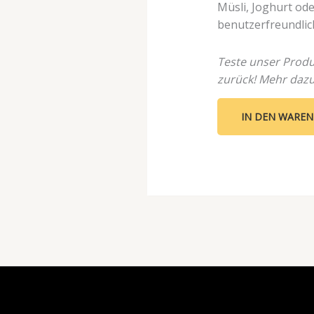
Müsli, Joghurt od
benutzerfreundlic
Teste unser Produk
zurück! Mehr daz
IN DEN WARE