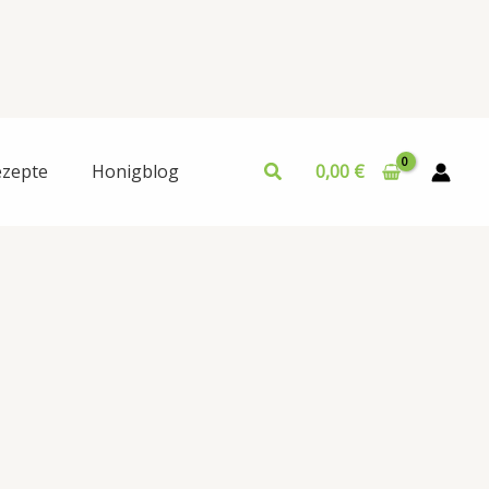
ezepte
Honigblog
0,00
€