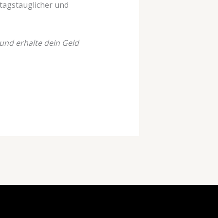
ltagstauglicher und
 und erhalte dein Geld