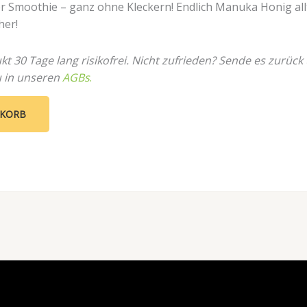
er Smoothie – ganz ohne Kleckern! Endlich Manuka Honig al
her!
t 30 Tage lang risikofrei. Nicht zufrieden? Sende es zurück
u in unseren
AGBs
.
NKORB