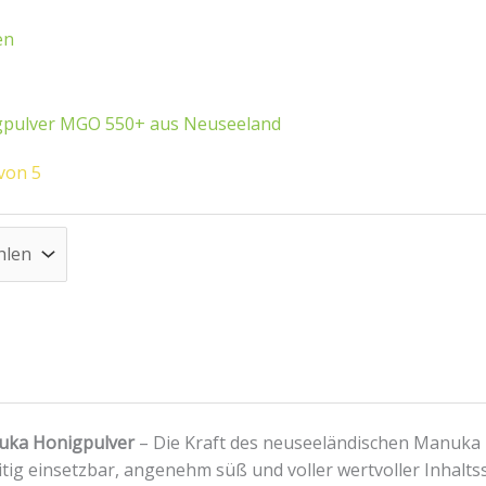
Die
Optionen
en
können
auf
der
gpulver MGO 550+ aus Neuseeland
Produktseite
gewählt
von 5
werden
uka Honigpulver
– Die Kraft des neuseeländischen Manuka 
itig einsetzbar, angenehm süß und voller wertvoller Inhaltss