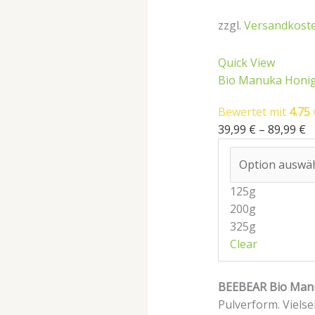
zzgl.
Versandkost
Quick View
Bio Manuka Honi
Bewertet mit
4.75
39,99
€
–
89,99
€
125g
200g
325g
Clear
BEEBEAR Bio Man
Pulverform. Vielse