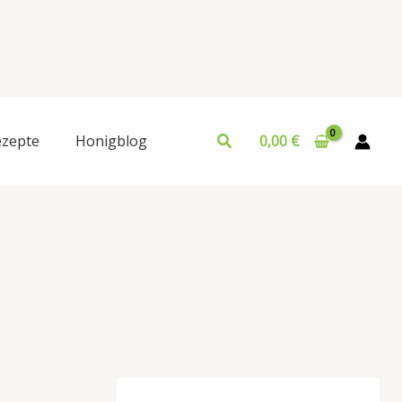
ezepte
Honigblog
0,00
€