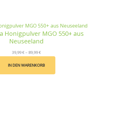
a Honigpulver MGO 550+ aus
Neuseeland
39,99
€
–
89,99
€
IN DEN WARENKORB