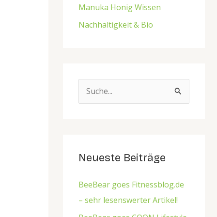
Manuka Honig Wissen
Nachhaltigkeit & Bio
S
u
c
h
e
Neueste Beiträge
n
BeeBear goes Fitnessblog.de
n
– sehr lesenswerter Artikel!
a