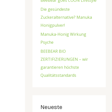
c
BeeBear goes COON Lifestyle
h
Die gesündeste
:
Zuckeralternative? Manuka
Honigpulver!
Manuka-Honig Wirkung
Psyche
BEEBEAR BIO
ZERTIFIZIERUNGEN – wir
garantieren höchste
Qualitätsstandards
Neueste