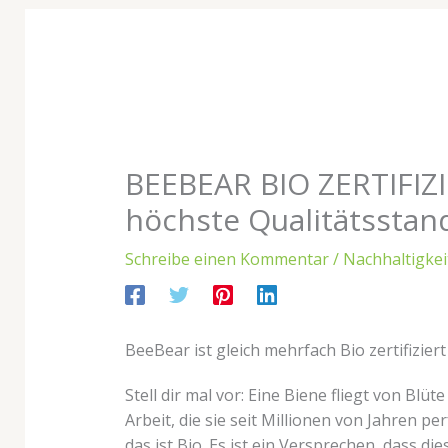
BEEBEAR BIO ZERTIFIZ
höchste Qualitätsstan
Schreibe einen Kommentar
/
Nachhaltigkei
BeeBear ist gleich mehrfach Bio zertifizie
Stell dir mal vor: Eine Biene fliegt von Blü
Arbeit, die sie seit Millionen von Jahren p
das ist Bio. Es ist ein Versprechen, dass di