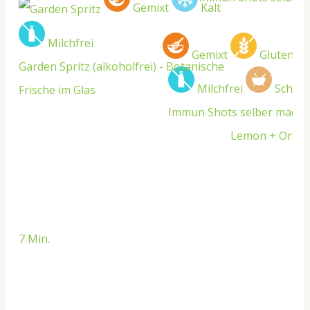
Gemixt
Kalt
Milchfrei
Gemixt
Glutenfre
Garden Spritz (alkoholfrei) - Botanische
Milchfrei
Schnel
Frische im Glas
Immun Shots selber mache
Lemon + Orang
7 Min.