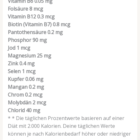
Vitamin B6
0.05
mg
Folsäure
8
mcg
Vitamin B12
0.3
mcg
Biotin (Vitamin B7)
0.8
mcg
Pantothensäure
0.2
mg
Phosphor
90
mg
Jod
1
mcg
Magnesium
25
mg
Zink
0.4
mg
Selen
1
mcg
Kupfer
0.06
mg
Mangan
0.2
mg
Chrom
0.2
mcg
Molybdän
2
mcg
Chlorid
40
mg
* * Die täglichen Prozentwerte basieren auf einer
Diät mit 2.000 Kalorien. Deine täglichen Werte
können je nach Kalorienbedarf höher oder niedriger