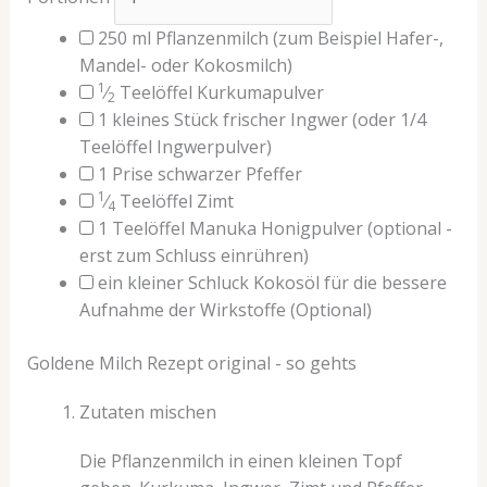
250
ml
Pflanzenmilch
(zum Beispiel Hafer-,
Mandel- oder Kokosmilch)
1
⁄
Teelöffel
Kurkumapulver
2
1
kleines
Stück frischer Ingwer
(oder 1/4
Teelöffel Ingwerpulver)
1
Prise
schwarzer Pfeffer
1
⁄
Teelöffel
Zimt
4
1
Teelöffel
Manuka Honigpulver
(optional -
erst zum Schluss einrühren)
ein kleiner Schluck Kokosöl für die bessere
Aufnahme der Wirkstoffe
(Optional)
Goldene Milch Rezept original - so gehts
Zutaten mischen
Die Pflanzenmilch in einen kleinen Topf