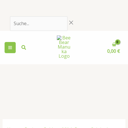
Zum
Inhalt
springen
Suche...
0,00
€