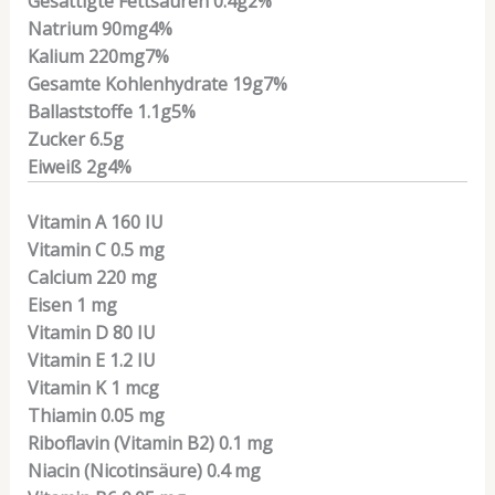
Gesättigte Fettsäuren
0.4
g
2
%
Natrium
90
mg
4
%
Kalium
220
mg
7
%
Gesamte Kohlenhydrate
19
g
7
%
Ballaststoffe
1.1
g
5
%
Zucker
6.5
g
Eiweiß
2
g
4
%
Vitamin A
160
IU
Vitamin C
0.5
mg
Calcium
220
mg
Eisen
1
mg
Vitamin D
80
IU
Vitamin E
1.2
IU
Vitamin K
1
mcg
Thiamin
0.05
mg
Riboflavin (Vitamin B2)
0.1
mg
Niacin (Nicotinsäure)
0.4
mg