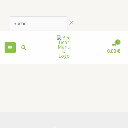
Zum
Inhalt
springen
Suche...
0,00
€