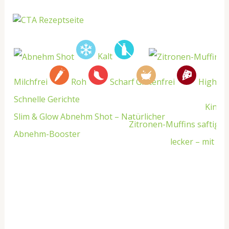
Kalt
Milchfrei
Roh
Scharf
Glutenfrei
High Pr
Schnelle Gerichte
Kinde
Slim & Glow Abnehm Shot – Natürlicher
Zitronen-Muffins saftig, 
Abnehm-Booster
lecker – mit Z