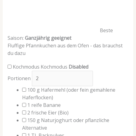
Beste
Saison:
Ganzjährig geeignet
Fluffige Pfannkuchen aus dem Ofen - das brauchst
du dazu
Kochmodus
Kochmodus
Disabled
Portionen
100
g
Hafermehl
(oder fein gemahlene
Haferflocken)
1
reife
Banane
2
frische
Eier
(Bio)
150
g
Naturjoghurt oder pflanzliche
Alternative
1
TL
Backpulver