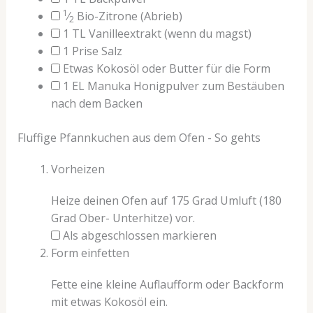
1
⁄
Bio-Zitrone
(Abrieb)
2
1
TL
Vanilleextrakt
(wenn du magst)
1
Prise
Salz
Etwas Kokosöl oder Butter für die Form
1
EL
Manuka Honigpulver zum Bestäuben
nach dem Backen
Fluffige Pfannkuchen aus dem Ofen - So gehts
Vorheizen
Heize deinen Ofen auf 175 Grad Umluft (180
Grad Ober- Unterhitze) vor.
Als abgeschlossen markieren
Form einfetten
Fette eine kleine Auflaufform oder Backform
mit etwas Kokosöl ein.