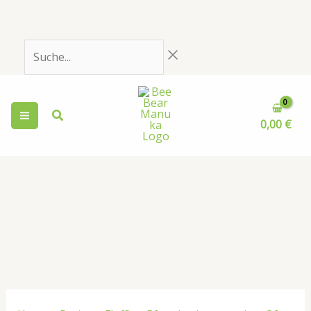
Zum
Inhalt
springen
Suche...
0,00
€