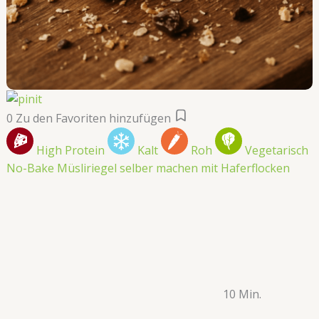
0
Zu den Favoriten hinzufügen
High Protein
Kalt
Roh
Vegetarisch
No-Bake Müsliriegel selber machen mit Haferflocken
10 Min.