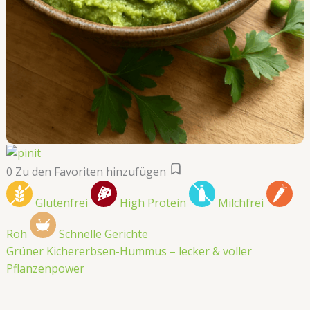
0
Zu den Favoriten hinzufügen
Glutenfrei
High Protein
Milchfrei
Roh
Schnelle Gerichte
Grüner Kichererbsen-Hummus – lecker & voller
Pflanzenpower