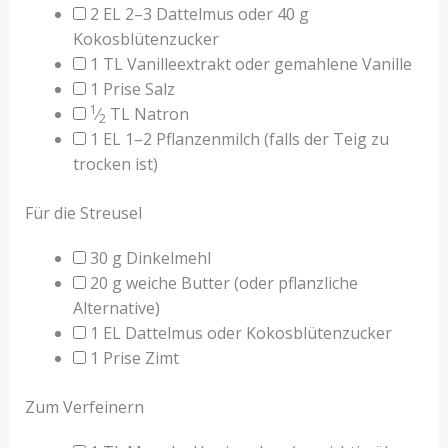
2 EL 2–3 Dattelmus oder 40
g
Kokosblütenzucker
1
TL
Vanilleextrakt oder gemahlene Vanille
1
Prise
Salz
1
⁄
TL
Natron
2
1
EL
1–2 Pflanzenmilch
(falls der Teig zu
trocken ist)
Für die Streusel
30
g
Dinkelmehl
20
g
weiche Butter
(oder pflanzliche
Alternative)
1
EL
Dattelmus oder Kokosblütenzucker
1
Prise
Zimt
Zum Verfeinern