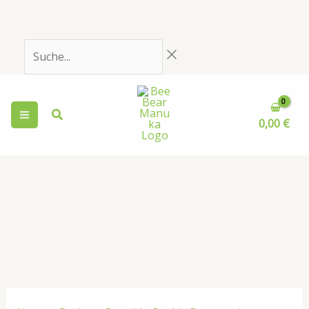
Zum
Inhalt
springen
Suche...
0,00
€