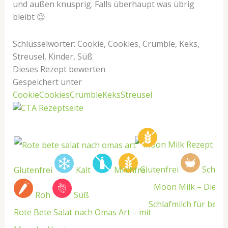
und außen knusprig. Falls überhaupt was übrig
bleibt 😉
Schlüsselwörter:
Cookie, Cookies, Crumble, Keks,
Streusel, Kinder, Süß
Dieses Rezept bewerten
Gespeichert unter
Cookie
Cookies
Crumble
Keks
Streusel
Glutenfrei
Schnel
Glutenfrei
Kalt
Milchfrei
Moon Milk – Die b
Roh
Süß
Schlafmilch für bess
Rote Bete Salat nach Omas Art – mit