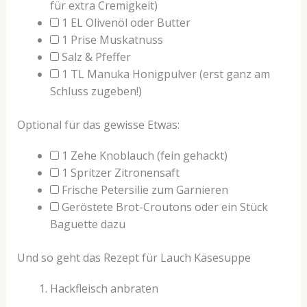
für extra Cremigkeit)
1
EL
Olivenöl oder Butter
1
Prise
Muskatnuss
Salz & Pfeffer
1
TL
Manuka Honigpulver
(erst ganz am
Schluss zugeben!)
Optional für das gewisse Etwas:
1
Zehe
Knoblauch
(fein gehackt)
1
Spritzer
Zitronensaft
Frische Petersilie zum Garnieren
Geröstete Brot-Croutons oder ein Stück
Baguette dazu
Und so geht das Rezept für Lauch Käsesuppe
Hackfleisch anbraten